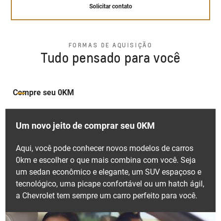
Solicitar contato
Solicitar contato
Solicitar contato
Bancos ajustáveis e com
pacote oferece uma dianteira grandiosa que transmite
densidade variável
Sistema de permanência
uma sensação de amplitude, um novo friso de porta
em faixa
lateral elegantemente desenhado para proporcionar
Suspensão otimizada pronta
FORMAS DE AQUISIÇÃO
exclusividade, um interior com novos tapetes de visual
para enfrentar qualquer tipo
Tudo pensado para você
Isolamento acústico
Ao identificar desvios, além de alertar o motorista,
de terreno
marcantes, e uma traseira repleta de inovações.
reforçado
corrige suavemente a trajetória do veículo,
garantindo segurança e precisão.
Solicitar contato
Solicitar contato
Compre seu 0KM
Solicitar contato
Um novo jeito de comprar seu 0KM
Aqui, você pode conhecer novos modelos de carros
0km e escolher o que mais combina com você. Seja
Alerta de tráfego cruzado
um sedan econômico e elegante, um SUV espaçoso e
traseiro
tecnológico, uma picape confortável ou um hatch ágil,
a Chevrolet tem sempre um carro perfeito para você.
Composta por sensores e uma câmera, esta
tecnologia alerta o motorista sempre que detectar