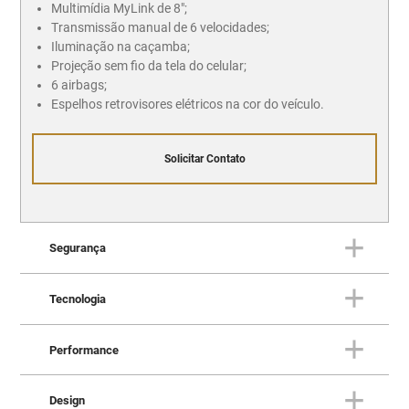
Multimídia MyLink de 8";
Transmissão manual de 6 velocidades;
Iluminação na caçamba;
Projeção sem fio da tela do celular;
6 airbags;
Espelhos retrovisores elétricos na cor do veículo.
Solicitar Contato
Segurança
Tecnologia
SEGURANÇA
Sua proteção também é nossa
Performance
prioridade
TECNOLOGIA
Você sempre conectado ao
Design